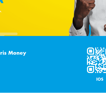
ris Money
IOS