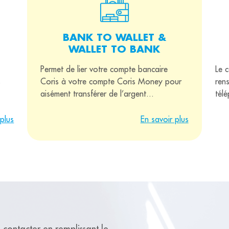
BANK TO WALLET &
WALLET TO BANK
Permet de lier votre compte bancaire
Le c
s
Coris à votre compte Coris Money pour
ren
aisément transférer de l’argent...
tél
 plus
En savoir plus
 contacter en remplissant le