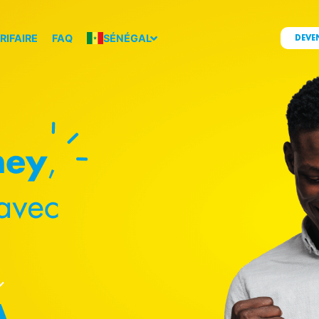
RIFAIRE
FAQ
SÉNÉGAL
DEVE
services
Grille tarifaire
ière
Devenir client