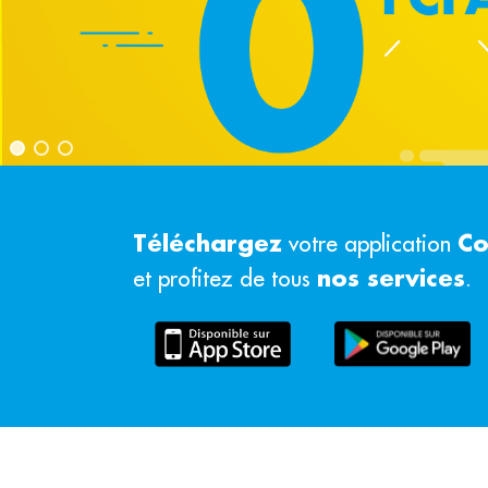
Téléchargez
Co
votre application
nos services
et profitez de tous
.